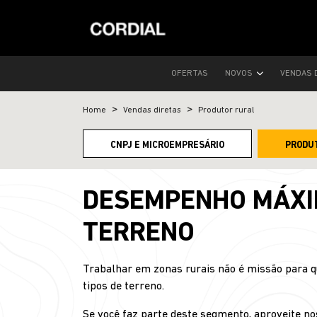
OFERTAS
NOVOS
VENDAS 
Home
Vendas diretas
Produtor rural
CNPJ E MICROEMPRESÁRIO
PRODU
DESEMPENHO MÁXIM
TERRENO
Trabalhar em zonas rurais não é missão para qu
tipos de terreno.
Se você faz parte deste segmento, aproveite noss