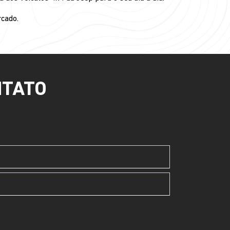
cado.
NTATO