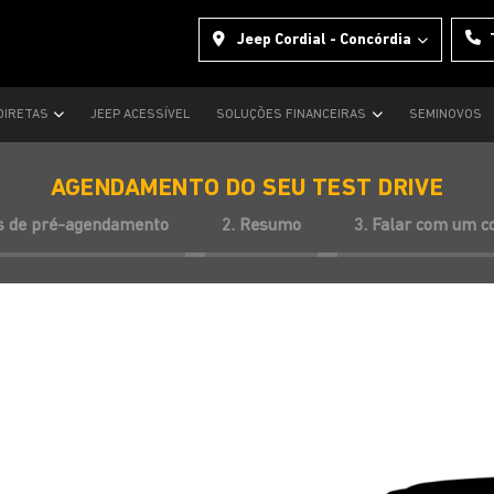
Jeep Cordial - Concórdia
DIRETAS
JEEP ACESSÍVEL
SOLUÇÕES FINANCEIRAS
SEMINOVOS
AGENDAMENTO DO SEU TEST DRIVE
s de pré-agendamento
2. Resumo
3. Falar com um c