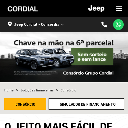
Jeep Cordial - Concórdia
Home
Soluções financeiras
Consórcio
CONSÓRCIO
SIMULADOR DE FINANCIAMENTO
O JEITO MAIS FÁCIL DE