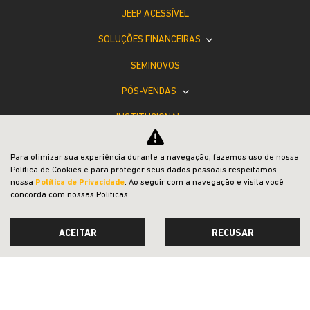
JEEP ACESSÍVEL
SOLUÇÕES FINANCEIRAS
SEMINOVOS
PÓS-VENDAS
INSTITUCIONAL
LOJA DE PEÇAS
Para otimizar sua experiência durante a navegação, fazemos uso de nossa
COMPARATIVO
Política de Cookies e para proteger seus dados pessoais respeitamos
nossa
Política de Privacidade
. Ao seguir com a navegação e visita você
concorda com nossas Políticas.
ACEITAR
RECUSAR
Desacelere. Seu bem maior é a vida.