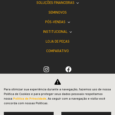
SOLUÇÕES FINANCEIRAS
SEMINOVOS
PÓS-VENDAS
INSTITUCIONAL
LOJA DE PEÇAS
COMPARATIVO
Desacelere. Seu bem maior é a vida.
Para otimizar sua experiência durante a navegação, fazemos uso de nossa
Política de Cookies e para proteger seus dados pessoais respeitamos
nossa
Política de Privacidade
. Ao seguir com a navegação e visita você
concorda com nossas Políticas.