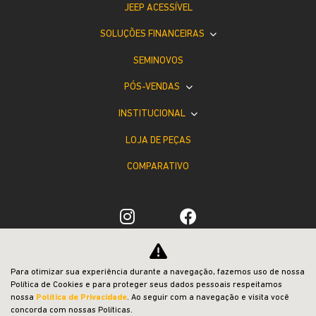
JEEP ACESSÍVEL
SOLUÇÕES FINANCEIRAS
SEMINOVOS
PÓS-VENDAS
INSTITUCIONAL
LOJA DE PEÇAS
COMPARATIVO
Desacelere. Seu bem maior é a vida.
Para otimizar sua experiência durante a navegação, fazemos uso de nossa
Política de Cookies e para proteger seus dados pessoais respeitamos
nossa
Política de Privacidade
. Ao seguir com a navegação e visita você
concorda com nossas Políticas.