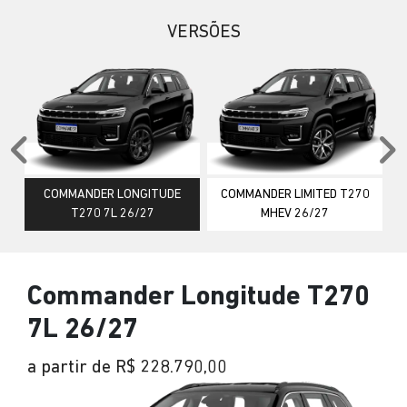
VERSÕES
Anterior
P
COMMANDER LONGITUDE
COMMANDER LIMITED T270
T270 7L 26/27
MHEV 26/27
Commander Longitude T270
7L 26/27
a partir de R$ 228.790,00