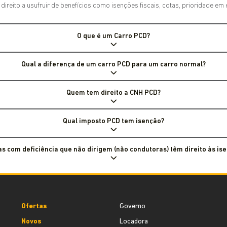
reito a usufruir de benefícios como isenções fiscais, cotas, prioridade em 
O que é um Carro PCD?
Qual a diferença de um carro PCD para um carro normal?
Quem tem direito a CNH PCD?
Qual imposto PCD tem isenção?
s com deficiência que não dirigem (não condutoras) têm direito às is
Ofertas
Governo
Novos
Locadora