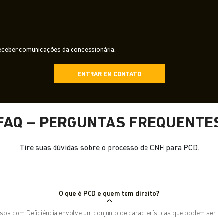
ceber comunicações da concessionária.
ENTRAR EM CONTATO
FAQ – PERGUNTAS FREQUENTE
Tire suas dúvidas sobre o processo de CNH para PCD.
O que é PCD e quem tem direito?
soa com Deficiência envolve um conjunto de características que podem ser fí