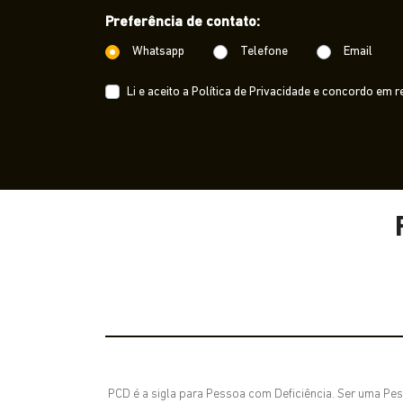
Preferência de contato:
Whatsapp
Telefone
Email
Li e aceito a
Política de Privacidade
e concordo em re
PCD é a sigla para Pessoa com Deficiência. Ser uma Pes