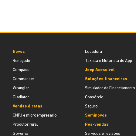
Novos
Locadora
Renegade
Taxista e Motorista de App
Compass
Jeep Acessível
Commander
Soluções financeiras
Wrangler
Simulador de Financiamento
Gladiator
Consórcio
Vendas diretas
Seguro
CNPJ e microempresário
Seminovos
Produtor rural
Pós-vendas
Governo
Serviços e revisões