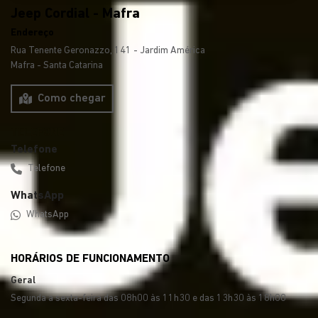
Jeep Cordial - Mafra
Endereço
Rua Tenente Geronazzo, 141 - Jardim América
Mafra - Santa Catarina
Como chegar
Telefone
Telefone
WhatsApp
WhatsApp
HORÁRIOS DE FUNCIONAMENTO
Geral
Segunda a sexta-feira das 08h00 às 11h30 e das 13h30 às 18h00