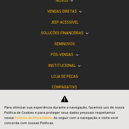
NOVOS
VENDAS DIRETAS
JEEP ACESSÍVEL
SOLUÇÕES FINANCEIRAS
SEMINOVOS
PÓS-VENDAS
INSTITUCIONAL
LOJA DE PEÇAS
COMPARATIVO
Desacelere. Seu bem maior é a vida.
Para otimizar sua experiência durante a navegação, fazemos uso de nossa
Política de Cookies e para proteger seus dados pessoais respeitamos
nossa
Política de Privacidade
. Ao seguir com a navegação e visita você
concorda com nossas Políticas.