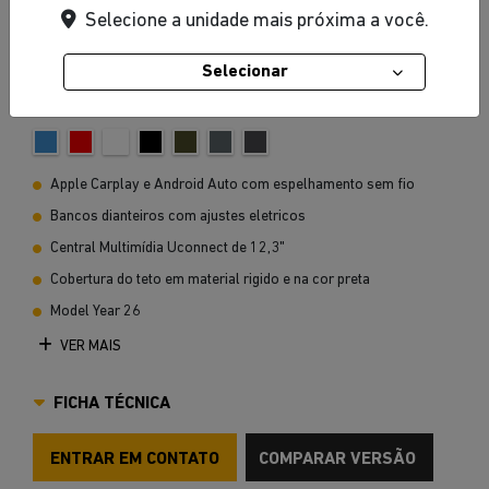
Selecione a unidade mais próxima a você.
Selecionar
Azul Hydro
Apple Carplay e Android Auto com espelhamento sem fio
Bancos dianteiros com ajustes eletricos
Central Multimídia Uconnect de 12,3"
Cobertura do teto em material rigido e na cor preta
Model Year 26
VER MAIS
FICHA TÉCNICA
ENTRAR EM CONTATO
COMPARAR VERSÃO