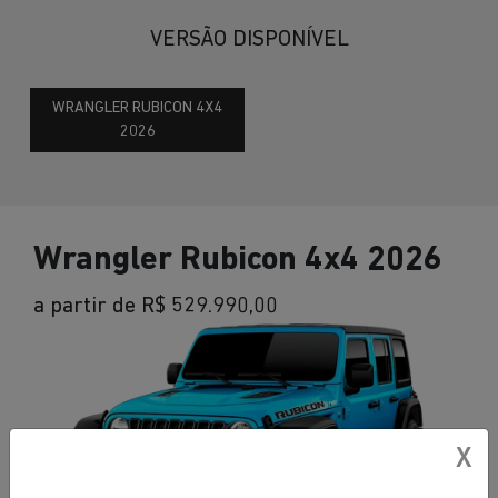
VERSÃO DISPONÍVEL
WRANGLER RUBICON 4X4
2026
Wrangler Rubicon 4x4 2026
a partir de R$ 529.990,00
X