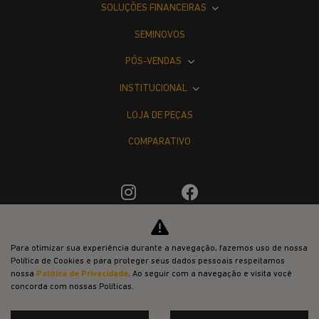
SOLUÇÕES FINANCEIRAS
SEMINOVOS
PÓS-VENDAS
INSTITUCIONAL
LOJA DE PEÇAS
COMPARATIVO
Desacelere. Seu bem maior é a vida.
Para otimizar sua experiência durante a navegação, fazemos uso de nossa
Política de Cookies e para proteger seus dados pessoais respeitamos
nossa
Política de Privacidade
. Ao seguir com a navegação e visita você
concorda com nossas Políticas.