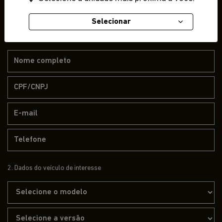
para Pessoas com Deficiência.
Selecionar
1. Seus dados
2. Dados do veículo de interesse