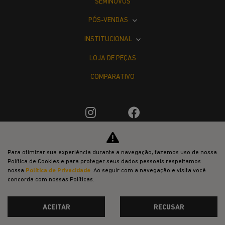
SEMINOVOS
PÓS-VENDAS
INSTITUCIONAL
LOJA DE PEÇAS
COMPARATIVO
Desacelere. Seu bem maior é a vida.
Para otimizar sua experiência durante a navegação, fazemos uso de nossa
Política de Cookies e para proteger seus dados pessoais respeitamos
nossa
Política de Privacidade
. Ao seguir com a navegação e visita você
concorda com nossas Políticas.
ACEITAR
RECUSAR
Desenvolvido pela DEALERSPACE ® Direitos Reservados.