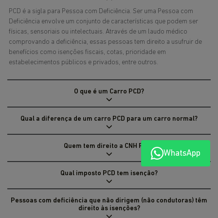
PCD é a sigla para Pessoa com Deficiência. Ser uma Pessoa com
Deficiência envolve um conjunto de características que podem ser
físicas, sensoriais ou intelectuais. Através de um laudo médico
comprovando a deficiência, essas pessoas tem direito a usufruir de
benefícios como isenções fiscais, cotas, prioridade em
estabelecimentos públicos e privados, entre outros.
O que é um Carro PCD?
Qual a diferença de um carro PCD para um carro normal?
Quem tem direito a CNH PCD?
WhatsApp
Qual imposto PCD tem isenção?
Pessoas com deficiência que não dirigem (não condutoras) têm
direito às isenções?