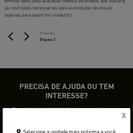
emitido após uma avaliação médica detalhada, que indicará
as restrições necessárias para a condução do veículo
(apenas para quem for condutor).
Próximo
Passo 2
PRECISA DE AJUDA OU TEM
INTERESSE?
Preencha o formulário abaixo que um de nossos
X
consultores irá entrar com contato com você para
tirar dúvidas ou iniciar o processo de venda exclusivo
Selecione a unidade mais próxima a você.