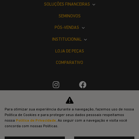
SOLUÇÕES FINANCEIRAS
SEMINOVOS
PÓS-VENDAS
INSTITUCIONAL
LOJA DE PEÇAS
COMPARATIVO
Desacelere. Seu bem maior é a vida.
Para otimizar sua experiência durante a navegação, fazemos uso de nossa
Política de Cookies e para proteger seus dados pessoais respeitamos
nossa
Política de Privacidade
. Ao seguir com a navegação e visita você
concorda com nossas Políticas.