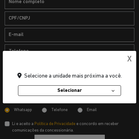
X
2. Dados do veículo de interesse
Selecione a unidade mais próxima a você.
Selecionar
Preferência de contato:
Whatsapp
Telefone
Email
Li e aceito a
Política de Privacidade
e concordo em receber
comunicações da concessionária.